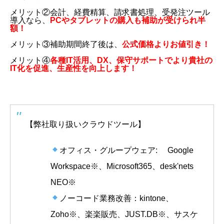
メリット②会計、経費精算、請求書処理、受発注ツール
導入なら、
PCやタブレットの購入も補助が受けられ半
額！
メリット③補助期間終了後は、
公式価格よりお値引き！
メリット④
各種IT活用、DX、保守サポートでより貴社の
IT化を促進、生産性を向上します！
【弊社取り扱いクラウドツール】
オフィス・グループウェア: Google
Workspace※、Microsoft365、desk'nets
NEO※
ノーコード業務改善：kintone、
Zoho※、楽楽販売、JUST.DB※、サスケ