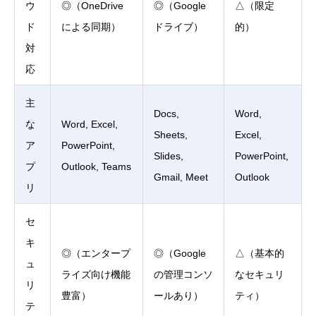
ウ
◎（OneDrive
◎（Google
△（限定
ド
による同期）
ドライブ）
的）
対
応
主
Docs,
Word,
な
Word, Excel,
Sheets,
Excel,
ア
PowerPoint,
Slides,
PowerPoint,
プ
Outlook, Teams
Gmail, Meet
Outlook
リ
セ
キ
◎（エンタープ
◎（Google
△（基本的
ュ
ライズ向け機能
の管理コンソ
なセキュリ
リ
豊富）
ールあり）
ティ）
テ