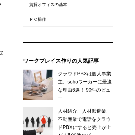
も
賃貸オフィスの基本
ＰＣ操作
フ
ワークプレイス作りの人気記事
クラウドPBXは個人事業
主、sohoワーカーに最適
な理由6選！
90件のビュ
ー
人材紹介、人材派遣業、
不動産業で電話をクラウ
ドPBXにすると売上が上