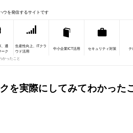
ウハウを発信するサイトです
X、通
生産性向上、ITクラ
中小企業ICT活用
セキュリティ対策
テ
ワーク
ウド活用
わかったこと
ークを実際にしてみてわかった