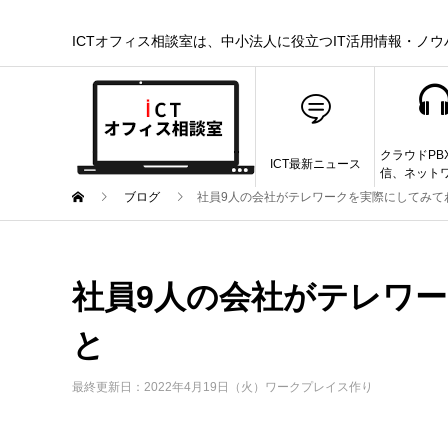
ICTオフィス相談室は、中小法人に役立つIT活用情報・ノ
クラウドPB
ICT最新ニュース
信、ネット
ブログ
社員9人の会社がテレワークを実際にしてみて
社員9人の会社がテレワ
と
最終更新日：2022年4月19日（火）
ワークプレイス作り