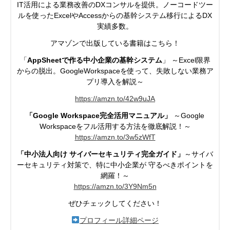
IT活用による業務改善のDXコンサルを提供。ノーコードツー
ルを使ったExcelやAccessからの基幹システム移行によるDX
実績多数。
アマゾンで出版している書籍はこちら！
「
AppSheetで作る中小企業の基幹システム
」 ～Excel限界
からの脱出。GoogleWorkspaceを使って、失敗しない業務ア
プリ導入を解説～
https://amzn.to/42w9uJA
「Google Workspace完全活用マニュアル」
～Google
Workspaceを
フル活用する方法を徹底解説！～
https://
amzn.to/3w5zWfT
「中小法人向け サイバーセキュリティ完全ガイド」
～サイバ
ーセキュリティ対策で、特に中小企業が
守るべきポイントを
網羅！～
https://
amzn.to/3Y9Nm5n
ぜひチェックしてください！
プロフィール詳細ページ