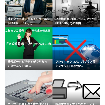
補助金で申請できるインターネッ
小規模企業に向いているクラウド
トFAXサービスとは...
PBX３選とその理由...
番号ポータビリティができる イ
フレッツ光クロス、V6プラス等
ンターネットfax ...
でクラウドPBXが使...
クラウドＰＢＸ導入費用はいくら
既存番号変えずそのままインター