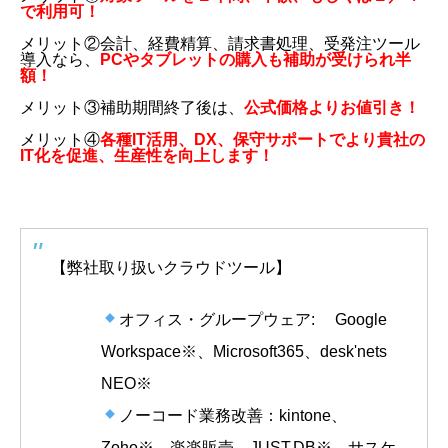
で利用可！
メリット②会計、経費精算、請求書処理、受発注ツール
導入なら、
PCやタブレットの購入も補助が受けられ半
額！
メリット③補助期間終了後は、
公式価格よりお値引き！
メリット④
各種IT活用、DX、保守サポートでより貴社の
IT化を促進、生産性を向上します！
【弊社取り扱いクラウドツール】
オフィス・グループウェア: Google
Workspace※、Microsoft365、desk'nets
NEO※
ノーコード業務改善：kintone、
Zoho※、楽楽販売、JUST.DB※、サスケ