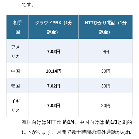
です。
相手
クラウドPBX（1分
NTTひかり電話（1分
国
課金）
課金）
アメ
7.02円
9円
リカ
中国
10.14円
30円
韓国
7.02円
30円
イギ
7.02円
20円
リス
韓国向けはNTT比
約1/4
、中国向けは
約1/3
と劇的
に下がります。月間で数十時間の海外通話があれ