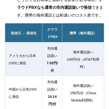
ラウドPBXなら通常の市内通話扱いで発信
できま
す。携帯の海外通話とは桁違いのコスト差です。
クラウ
発信元 → 発信先
携帯（海外通話）
ドPBX
市内通
海外通話扱い
アメリカから日本
話扱い
140円/分（AT&T利用
の03に発信
7.02円/
時）
分
市内通
海外通話扱い
中国から日本の03
話扱い
195円/分（China
に発信
10.14
Mobile利用時）
円/分