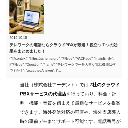
2019.10.15
テレワークの電話ならクラウドPBXが最適！役立つ７つの効
果をまとめました！
{"@context": "https://schema.org", "@type": "FAQPage", "mainEntity":
[{"@type": "Question", "name": "テレワークで一番大事な電話機能は何
ですか？", "acceptedAnswer": {"...
当社（株式会社アーデント）では
7社のクラウド
PBXサービスの代理店
を行っており、料金・評
判・機能・音質を踏まえて最適なサービスを提案
できます。海外発信対応の可否や、海外支店導入
時の事前デモまでサポート可能です。電話番号が