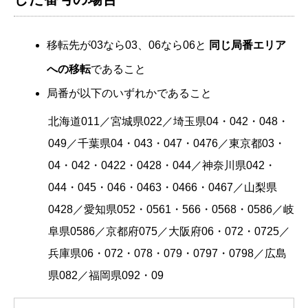
移転先が03なら03、06なら06と
同じ局番エリア
への移転
であること
局番が以下のいずれかであること
北海道011／宮城県022／埼玉県04・042・048・
049／千葉県04・043・047・0476／東京都03・
04・042・0422・0428・044／神奈川県042・
044・045・046・0463・0466・0467／山梨県
0428／愛知県052・0561・566・0568・0586／岐
阜県0586／京都府075／大阪府06・072・0725／
兵庫県06・072・078・079・0797・0798／広島
県082／福岡県092・09