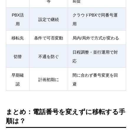
等
前提
PBX活
クラウドPBXで同番号運
設定で継続
用
用
移転先
条件で可否変動
局内/局外で方式が変わる
日程調整・並行運用で対
切替
不通を防ぐ
応
早期確
間に合わず番号変更を回
計画初期に
認
避
まとめ：電話番号を変えずに移転する手
順は？