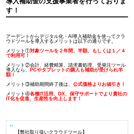
導入補助金の支援事業者を行っておりま
す！
アーデントからデジタル化・AI導入補助金を使ってクラ
ウドツールを導入するメリットは以下の通りです。
メリット①
対象ツールを２年間、半額、もしくは１／４
で利用可！
メリット②会計、経費精算、請求書処理、受発注ツール
導入なら、
PCやタブレットの購入も補助が受けられ半
額！
メリット③補助期間終了後は、
公式価格よりお値引き！
メリット④
各種IT活用、DX、保守サポートでより貴社の
IT化を促進、生産性を向上します！
【弊社取り扱いクラウドツール】