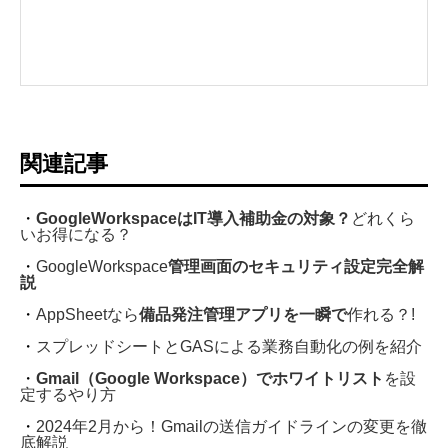
関連記事
・
GoogleWorkspaceはIT導入補助金の対象？
どれくら
いお得になる？
・
GoogleWorkspace
管理画面のセキュリティ設定完全解
説
・
AppSheetなら
備品発注管理アプリを一瞬で
作れる？!
・
スプレッドシートとGASによる業務自動化の例を紹介
・
Gmail（Google Workspace）でホワイトリスト
を設
定するやり方
・
2024年2月から！Gmailの送信ガイドラインの変更を徹
底解説