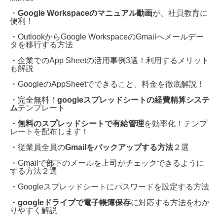
・
Google Workspaceのマニュアル動画
が、社員教育に
便利！
・
OutlookからGoogle WorkspaceのGmailへメールデー
タを移行する方法
・
企業でのApp Sheetの活用事例3選！利用するメリット
も解説
・
GoogleのAppSheetでできること、料金を徹底解説！
・
完全無料！
googleスプレッドシートの経費精算システ
ム
テンプレート
・
無料のスプレッドシートで有給管理
を効率化！テンプ
レートを配布します！
・
従業員全員の
Gmailをバックアップする方法
２選
・
Gmailで部下のメールを上司がチェックできるように
する方法２選
・
Googleスプレッドシートにパスワードを設定する方法
・
googleドライブで電子帳簿保存
に対応する方法をわか
りやすく解説