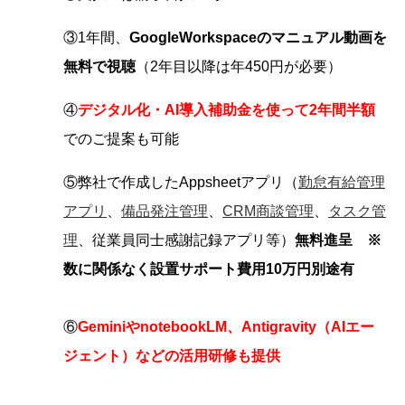
③1年間、
GoogleWorkspaceのマニュアル動画を
無料で視聴
（2年目以降は年450円が必要）
④
デジタル化・AI導入補助金を使って2年間半額
でのご提案も可能
⑤弊社で作成したAppsheetアプリ（
勤怠有給管理
アプリ
、
備品発注管理
、
CRM商談管理
、
タスク管
理
、従業員同士感謝記録アプリ等）
無料進呈 ※
数に関係なく設置サポート費用10万円別途有
⑥
GeminiやnotebookLM、Antigravity（AIエー
ジェント）などの活用研修も提供