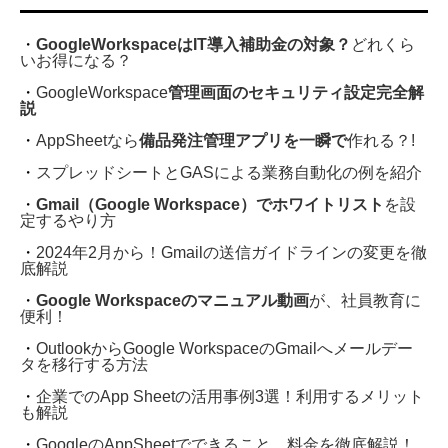
・
GoogleWorkspaceはIT導入補助金の対象？
どれくら
いお得になる？
・
GoogleWorkspace
管理画面のセキュリティ設定完全解
説
・
AppSheetなら
備品発注管理アプリを一瞬で
作れる？!
・
スプレッドシートとGASによる業務自動化の例を紹介
・
Gmail（Google Workspace）でホワイトリスト
を設
定するやり方
・
2024年2月から！Gmailの送信ガイドラインの変更を徹
底解説
・
Google Workspaceのマニュアル動画
が、社員教育に
便利！
・
OutlookからGoogle WorkspaceのGmailへメールデー
タを移行する方法
・
企業でのApp Sheetの活用事例3選！利用するメリット
も解説
・
GoogleのAppSheetでできること、料金を徹底解説！