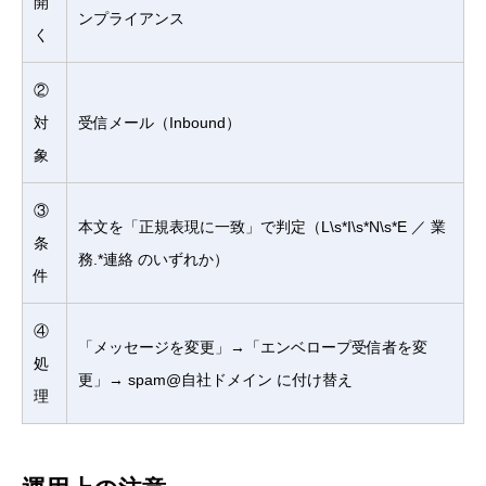
開
ンプライアンス
く
②
対
受信メール（Inbound）
象
③
本文を「正規表現に一致」で判定（L\s*I\s*N\s*E ／ 業
条
務.*連絡 のいずれか）
件
④
「メッセージを変更」→「エンベロープ受信者を変
処
更」→ spam@自社ドメイン に付け替え
理