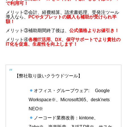
で利用可！
メリット②会計、経費精算、請求書処理、受発注ツール
導入なら、
PCやタブレットの購入も補助が受けられ半
額！
メリット③補助期間終了後は、
公式価格よりお値引き！
メリット④
各種IT活用、DX、保守サポートでより貴社の
IT化を促進、生産性を向上します！
【弊社取り扱いクラウドツール】
オフィス・グループウェア: Google
Workspace※、Microsoft365、desk'nets
NEO※
ノーコード業務改善：kintone、
Zoho※、楽楽販売、JUST.DB※、サスケ