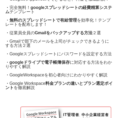
・
完全無料！
googleスプレッドシートの経費精算システ
ム
テンプレート
・
無料のスプレッドシートで有給管理
を効率化！テンプ
レートを配布します！
・
従業員全員の
Gmailをバックアップする方法
２選
・
Gmailで部下のメールを上司がチェックできるように
する方法２選
・
Googleスプレッドシートにパスワードを設定する方法
・
googleドライブで電子帳簿保存
に対応する方法をわか
りやすく解説
・
GoogleWorkspaceを初心者向けにわかりやすく解説
・
Google Workspace
料金プランの違いとプラン選定ポイ
ント
を徹底解説