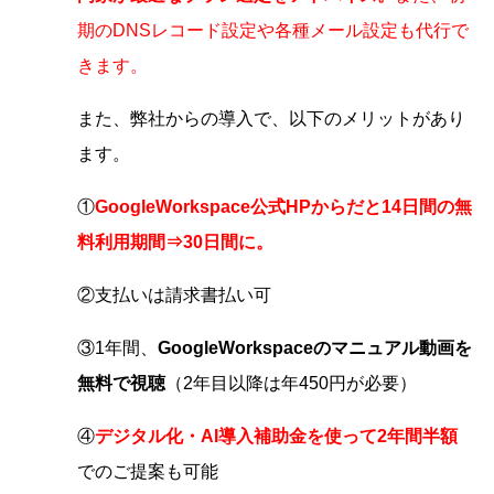
期のDNSレコード設定や各種メール設定も代行で
きます。
また、弊社からの導入で、以下のメリットがあり
ます。
①
GoogleWorkspace公式HPからだと14日間の無
料利用期間⇒30日間に。
②支払いは請求書払い可
③1年間、
GoogleWorkspaceのマニュアル動画を
無料で視聴
（2年目以降は年450円が必要）
④
デジタル化・AI導入補助金を使って2年間半額
でのご提案も可能