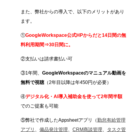
また、弊社からの導入で、以下のメリットがあり
ます。
①
GoogleWorkspace公式HPからだと14日間の無
料利用期間⇒30日間に。
②支払いは請求書払い可
③1年間、
GoogleWorkspaceのマニュアル動画を
無料で視聴
（2年目以降は年450円が必要）
④
デジタル化・AI導入補助金を使って2年間半額
でのご提案も可能
⑤弊社で作成したAppsheetアプリ（
勤怠有給管理
アプリ
、
備品発注管理
、
CRM商談管理
、
タスク管