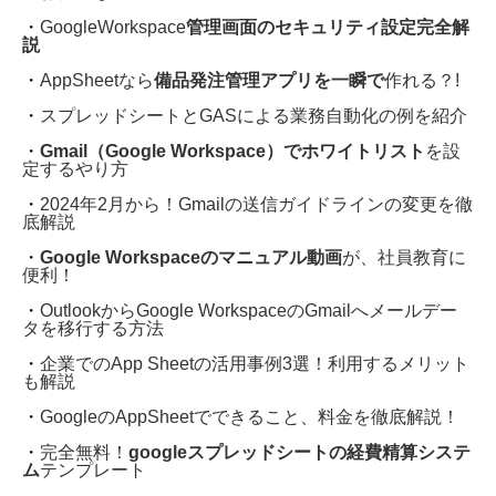
・
GoogleWorkspace
管理画面のセキュリティ設定完全解
説
・
AppSheetなら
備品発注管理アプリを一瞬で
作れる？!
・
スプレッドシートとGASによる業務自動化の例を紹介
・
Gmail（Google Workspace）でホワイトリスト
を設
定するやり方
・
2024年2月から！Gmailの送信ガイドラインの変更を徹
底解説
・
Google Workspaceのマニュアル動画
が、社員教育に
便利！
・
OutlookからGoogle WorkspaceのGmailへメールデー
タを移行する方法
・
企業でのApp Sheetの活用事例3選！利用するメリット
も解説
・
GoogleのAppSheetでできること、料金を徹底解説！
・
完全無料！
googleスプレッドシートの経費精算システ
ム
テンプレート