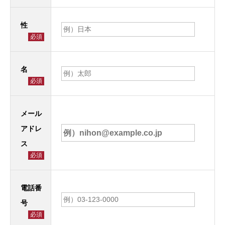
性
必須
名
必須
メール
アドレ
ス
必須
電話番
号
必須