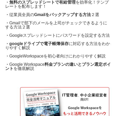
・
無料のスプレッドシートで有給管理
を効率化！テンプ
レートを配布します！
・
従業員全員の
Gmailをバックアップする方法
２選
・
Gmailで部下のメールを上司がチェックできるように
する方法２選
・
Googleスプレッドシートにパスワードを設定する方法
・
googleドライブで電子帳簿保存
に対応する方法をわか
りやすく解説
・
GoogleWorkspaceを初心者向けにわかりやすく解説
・
Google Workspace
料金プランの違いとプラン選定ポイ
ント
を徹底解説