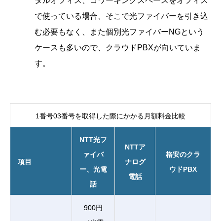
タルオフィス、コワーキングスペースをオフィス
で使っている場合、そこで光ファイバーを引き込
む必要もなく、また個別光ファイバーNGという
ケースも多いので、クラウドPBXが向いていま
す。
1番号03番号を取得した際にかかる月額料金比較
NTT光フ
NTTア
ァイバ
格安のクラ
項目
ナログ
ー、光電
ウドPBX
電話
話
900円