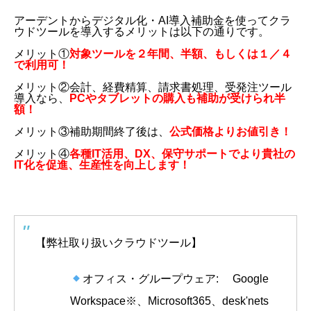
アーデントからデジタル化・AI導入補助金を使ってクラ
ウドツールを導入するメリットは以下の通りです。
メリット①
対象ツールを２年間、半額、もしくは１／４
で利用可！
メリット②会計、経費精算、請求書処理、受発注ツール
導入なら、
PCやタブレットの購入も補助が受けられ半
額！
メリット③補助期間終了後は、
公式価格よりお値引き！
メリット④
各種IT活用、DX、保守サポートでより貴社の
IT化を促進、生産性を向上します！
【弊社取り扱いクラウドツール】
オフィス・グループウェア: Google
Workspace※、Microsoft365、desk'nets