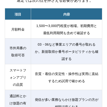
選定では次の点を押さえる必要があります。
項目
内容
1,500〜3,000円程度が相場。初期費用と
月額料金
最低利用期間も含めて確認する
03・06など事業エリアの番号が取れる
市外局番の
か。新規取得か番号ポータビリティかも確
取得可否
認する
スマートフ
音質・着信の安定性・操作性は実用に直結
ォンアプリ
するため試用で確かめる
の品質
通話料とか
発信が多い業務ならかけ放題プランの方が
け放題の有
総額で安くなる