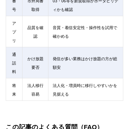
番
市外局番
03・06等を新規取得かポータビリテ
号
取得
ィかも確認
ア
品質を確
音質・着信安定性・操作性を試用で
プ
認
確かめる
リ
通
かけ放題
発信が多い業務はかけ放題の方が総
話
要否
額安
料
将
法人移行
法人化・増員時に移行しやすいかを
来
容易
見据える
この記事のよくある質問（FAQ）