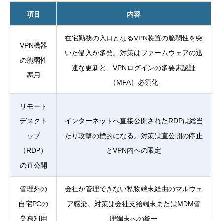
項目
内容
在宅勤務の入口となるVPN装置の脆弱性を突
VPN機器
いた侵入が多発。対策はファームウェアの迅
の脆弱性
速な更新と、VPNログインの多要素認証
悪用
（MFA）必須化
リモート
デスクト
インターネットへ直接公開されたRDPは総当
ップ
たり攻撃の標的になる。対策は直公開の停止
（RDP）
とVPN内への限定
の直公開
管理外の
会社が管理できない私物端末経由のマルウェ
自宅PCの
ア感染。対策は会社支給端末またはMDM管
業務利用
理端末への統一