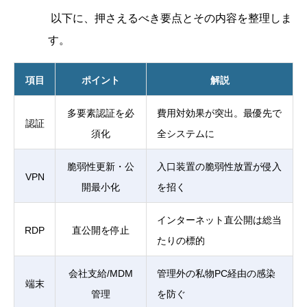
以下に、押さえるべき要点とその内容を整理しま
す。
項目
ポイント
解説
多要素認証を必
費用対効果が突出。最優先で
認証
須化
全システムに
脆弱性更新・公
入口装置の脆弱性放置が侵入
VPN
開最小化
を招く
インターネット直公開は総当
RDP
直公開を停止
たりの標的
会社支給/MDM
管理外の私物PC経由の感染
端末
管理
を防ぐ