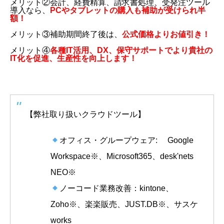
メリット②会計、経費精算、請求書処理、受発注ツール
導入なら、
PCやタブレットの購入も補助が受けられ半
額！
メリット③補助期間終了後は、
公式価格よりお値引き！
メリット④
各種IT活用、DX、保守サポートでより貴社の
IT化を促進、生産性を向上します！
【弊社取り扱いクラウドツール】
オフィス・グループウェア: Google
Workspace※、Microsoft365、desk'nets
NEO※
ノーコード業務改善：kintone、
Zoho※、楽楽販売、JUST.DB※、サスケ
works