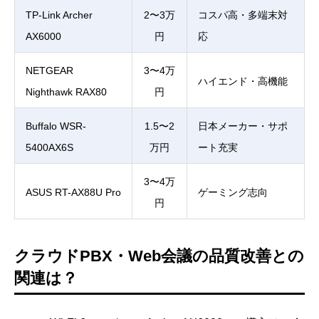
TP-Link Archer
2〜3万
コスパ高・多端末対
AX6000
円
応
NETGEAR
3〜4万
ハイエンド・高機能
Nighthawk RAX80
円
Buffalo WSR-
1.5〜2
日本メーカー・サポ
5400AX6S
万円
ート充実
3〜4万
ASUS RT-AX88U Pro
ゲーミング志向
円
クラウドPBX・Web会議の品質改善との
関連は？