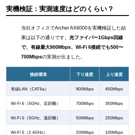
実機検証：実測速度はどのくらい？
当社オフィスでArcher AX6000を実機検証した結
果は以下の通りです。
光ファイバー1Gbps回線
で、有線最大900Mbps、Wi-Fi 6接続でも500〜
700Mbps
の実測が出ました。
接続環境
下り速度
上り速度
有線LAN（CAT6a）
900Mbps
450Mbps
Wi-Fi 6（5GHz、近距離）
700Mbps
350Mbps
Wi-Fi 6（5GHz、遠距離）
500Mbps
250Mbps
Wi-Fi 5（2.4GHz）
200Mbps
100Mbps