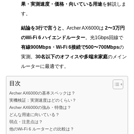
果・実測速度・価格・向いている用途
を解説しま
す。
結論を3行で言うと、
Archer AX6000は
2〜3万円
のWi-Fi 6 ハイエンドルーター
。光1Gbps回線で
有線900Mbps・Wi-Fi 6接続で500〜700Mbps
の
実測。
30名以下のオフィスや多端末家庭
のメイン
ルーターに最適です。
目次
Archer AX6000の基本スペックは？
実機検証：実測速度はどのくらい？
Archer AX6000の強み・特徴は？
どんな用途に向いている？
弱点・注意点は？
他のWi-Fi 6 ルーターとの比較は？