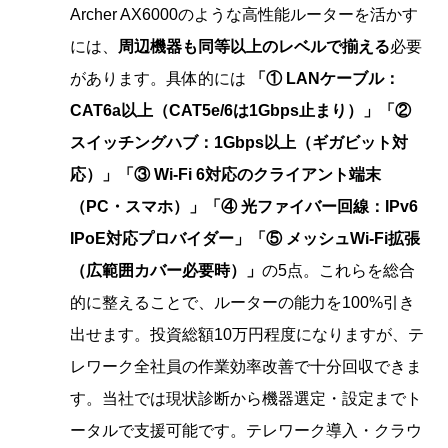
Archer AX6000のような高性能ルーターを活かす
には、
周辺機器も同等以上のレベルで揃える
必要
があります。具体的には
「① LANケーブル：
CAT6a以上（CAT5e/6は1Gbps止まり）」「②
スイッチングハブ：1Gbps以上（ギガビット対
応）」「③ Wi-Fi 6対応のクライアント端末
（PC・スマホ）」「④ 光ファイバー回線：IPv6
IPoE対応プロバイダー」「⑤ メッシュWi-Fi拡張
（広範囲カバー必要時）」
の5点。これらを総合
的に整えることで、ルーターの能力を100%引き
出せます。投資総額10万円程度になりますが、テ
レワーク全社員の作業効率改善で十分回収できま
す。当社では現状診断から機器選定・設定までト
ータルで支援可能です。テレワーク導入・クラウ