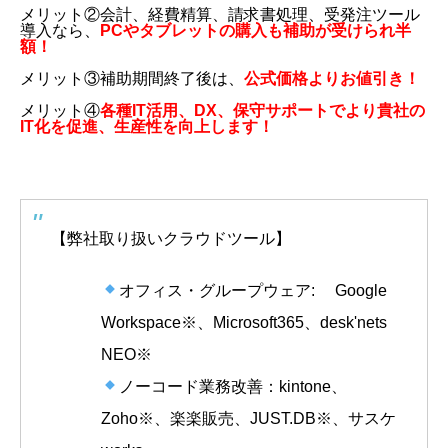
メリット②会計、経費精算、請求書処理、受発注ツール
導入なら、
PCやタブレットの購入も補助が受けられ半
額！
メリット③補助期間終了後は、
公式価格よりお値引き！
メリット④
各種IT活用、DX、保守サポートでより貴社の
IT化を促進、生産性を向上します！
【弊社取り扱いクラウドツール】
オフィス・グループウェア: Google
Workspace※、Microsoft365、desk'nets
NEO※
ノーコード業務改善：kintone、
Zoho※、楽楽販売、JUST.DB※、サスケ