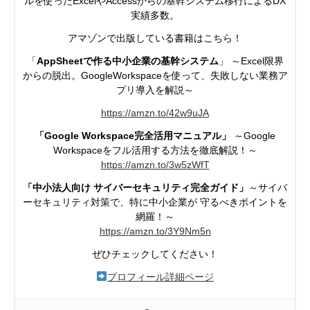
ルを使ったExcelやAccessからの基幹システム移行によるDX
実績多数。
アマゾンで出版している書籍はこちら！
「
AppSheetで作る中小企業の基幹システム
」 ～Excel限界
からの脱出。GoogleWorkspaceを使って、失敗しない業務ア
プリ導入を解説～
https://amzn.to/42w9uJA
「Google Workspace完全活用マニュアル」
～Google
Workspaceを
フル活用する方法を徹底解説！～
https://
amzn.to/3w5zWfT
「中小法人向け サイバーセキュリティ完全ガイド」
～サイバ
ーセキュリティ対策で、特に中小企業が
守るべきポイントを
網羅！～
https://
amzn.to/3Y9Nm5n
ぜひチェックしてください！
プロフィール詳細ページ