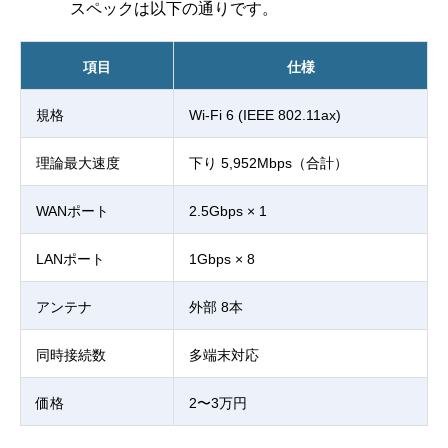
スペックは以下の通りです。
項目
仕様
規格
Wi-Fi 6 (IEEE 802.11ax)
理論最大速度
下り 5,952Mbps（合計）
WANポート
2.5Gbps × 1
LANポート
1Gbps × 8
アンテナ
外部 8本
同時接続数
多端末対応
価格
2〜3万円