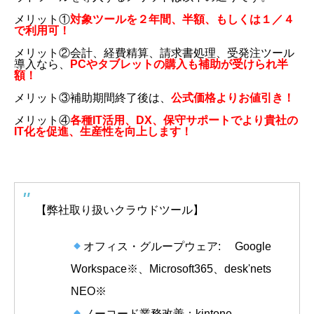
メリット①
対象ツールを２年間、半額、もしくは１／４
で利用可！
メリット②会計、経費精算、請求書処理、受発注ツール
導入なら、
PCやタブレットの購入も補助が受けられ半
額！
メリット③補助期間終了後は、
公式価格よりお値引き！
メリット④
各種IT活用、DX、保守サポートでより貴社の
IT化を促進、生産性を向上します！
【弊社取り扱いクラウドツール】
オフィス・グループウェア: Google
Workspace※、Microsoft365、desk'nets
NEO※
ノーコード業務改善：kintone、