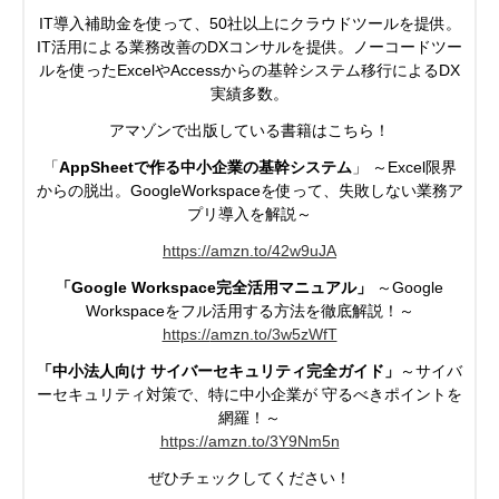
IT導入補助金を使って、50社以上にクラウドツールを提供。
IT活用による業務改善のDXコンサルを提供。ノーコードツー
ルを使ったExcelやAccessからの基幹システム移行によるDX
実績多数。
アマゾンで出版している書籍はこちら！
「
AppSheetで作る中小企業の基幹システム
」 ～Excel限界
からの脱出。GoogleWorkspaceを使って、失敗しない業務ア
プリ導入を解説～
https://amzn.to/42w9uJA
「Google Workspace完全活用マニュアル」
～Google
Workspaceを
フル活用する方法を徹底解説！～
https://
amzn.to/3w5zWfT
「中小法人向け サイバーセキュリティ完全ガイド」
～サイバ
ーセキュリティ対策で、特に中小企業が
守るべきポイントを
網羅！～
https://
amzn.to/3Y9Nm5n
ぜひチェックしてください！