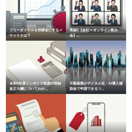
フリーダイヤルを秒課金にするメ
実録‼【会社 × オンライン飲み
リットとは？
会】...
令和5年度インボイス制度の税制
不動産業がデジタル化・AI導入補
改正大綱についてわか...
助金で申請できるツ...