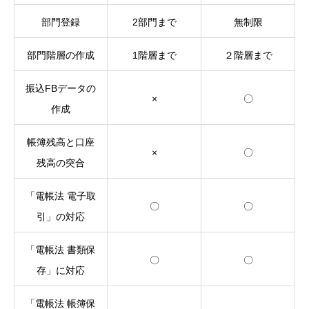
部門登録
2部門まで
無制限
部門階層の作成
1階層まで
２階層まで
振込FBデータの
×
〇
作成
帳簿残高と口座
×
〇
残高の突合
「電帳法 電子取
〇
〇
引」の対応
「電帳法 書類保
〇
〇
存」に対応
「電帳法 帳簿保