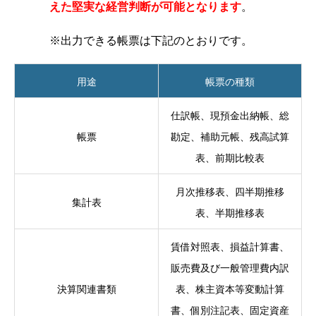
えた堅実な経営判断が可能となります
。
※出力できる帳票は下記のとおりです。
用途
帳票の種類
仕訳帳、現預金出納帳、総
帳票
勘定、補助元帳、残高試算
表、前期比較表
月次推移表、四半期推移
集計表
表、半期推移表
賃借対照表、損益計算書、
販売費及び一般管理費内訳
決算関連書類
表、株主資本等変動計算
書、個別注記表、固定資産