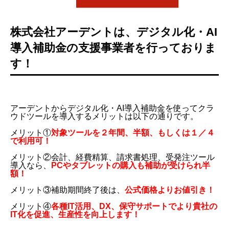
株式会社アーデントは、デジタル化・AI
導入補助金の支援事業者を行っておりま
す！
アーデントからデジタル化・AI導入補助金を使ってクラ
ウドツールを導入するメリットは以下の通りです。
メリット①
対象ツールを２年間、半額、もしくは１／４
で利用可！
メリット②会計、経費精算、請求書処理、受発注ツール
導入なら、
PCやタブレットの購入も補助が受けられ半
額！
メリット③補助期間終了後は、
公式価格よりお値引き！
メリット④
各種IT活用、DX、保守サポートでより貴社の
IT化を促進、生産性を向上します！