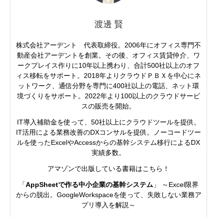
渡邊 賢
株式会社アーデント 代表取締役。2006年にオフィス専門不
動産会社アーデントを創業。その後、オフィス賃貸仲介、ワ
ークプレイス作りに10年以上携わり、合計500社以上のオフ
ィス移転をサポート。2018年よりクラウドＰＢＸを中心にネ
ットワーク、通信分野を専門に400社以上の電話、ネット環
境づくりをサポート。2022年より100以上のクラウドサービ
スの販売を開始。
IT導入補助金を使って、50社以上にクラウドツールを提供。
IT活用による業務改善のDXコンサルを提供。ノーコードツー
ルを使ったExcelやAccessからの基幹システム移行によるDX
実績多数。
アマゾンで出版している書籍はこちら！
「
AppSheetで作る中小企業の基幹システム
」 ～Excel限界
からの脱出。GoogleWorkspaceを使って、失敗しない業務ア
プリ導入を解説～