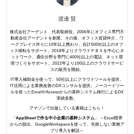
渡邊 賢
株式会社アーデント 代表取締役。2006年にオフィス専門不
動産会社アーデントを創業。その後、オフィス賃貸仲介、ワ
ークプレイス作りに10年以上携わり、合計500社以上のオフ
ィス移転をサポート。2018年よりクラウドＰＢＸを中心にネ
ットワーク、通信分野を専門に400社以上の電話、ネット環
境づくりをサポート。2022年より100以上のクラウドサービ
スの販売を開始。
IT導入補助金を使って、50社以上にクラウドツールを提供。
IT活用による業務改善のDXコンサルを提供。ノーコードツー
ルを使ったExcelやAccessからの基幹システム移行によるDX
実績多数。
アマゾンで出版している書籍はこちら！
「
AppSheetで作る中小企業の基幹システム
」 ～Excel限界
からの脱出。GoogleWorkspaceを使って、失敗しない業務ア
プリ導入を解説～