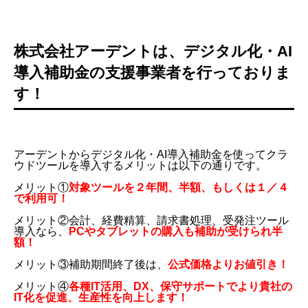
株式会社アーデントは、デジタル化・AI
導入補助金の支援事業者を行っておりま
す！
アーデントからデジタル化・AI導入補助金を使ってクラ
ウドツールを導入するメリットは以下の通りです。
メリット①
対象ツールを２年間、半額、もしくは１／４
で利用可！
メリット②会計、経費精算、請求書処理、受発注ツール
導入なら、
PCやタブレットの購入も補助が受けられ半
額！
メリット③補助期間終了後は、
公式価格よりお値引き！
メリット④
各種IT活用、DX、保守サポートでより貴社の
IT化を促進、生産性を向上します！