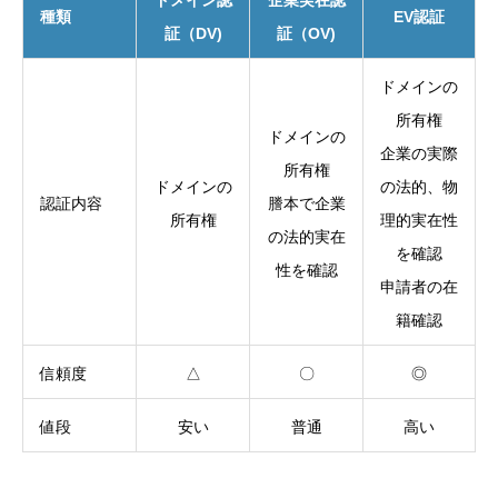
ドメイン認
企業実在認
種類
EV認証
証（DV)
証（OV)
ドメインの
所有権
ドメインの
企業の実際
所有権
ドメインの
の法的、物
認証内容
謄本で企業
所有権
理的実在性
の法的実在
を確認
性を確認
申請者の在
籍確認
信頼度
△
〇
◎
値段
安い
普通
高い