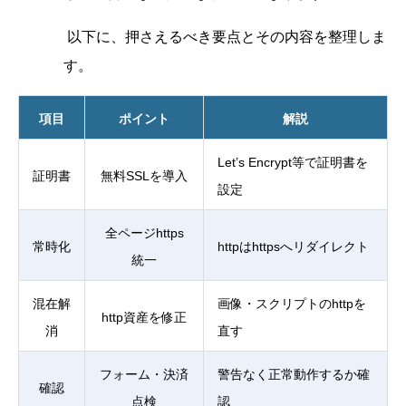
以下に、押さえるべき要点とその内容を整理しま
す。
項目
ポイント
解説
Let’s Encrypt等で証明書を
証明書
無料SSLを導入
設定
全ページhttps
常時化
httpはhttpsへリダイレクト
統一
混在解
画像・スクリプトのhttpを
http資産を修正
消
直す
フォーム・決済
警告なく正常動作するか確
確認
点検
認