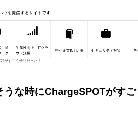
ウハウを発信するサイトです
X、通
生産性向上、ITクラ
中小企業ICT活用
セキュリティ対策
テ
ワーク
ウド活用
POTがすごく便利だった！
な時にChargeSPOTがすご