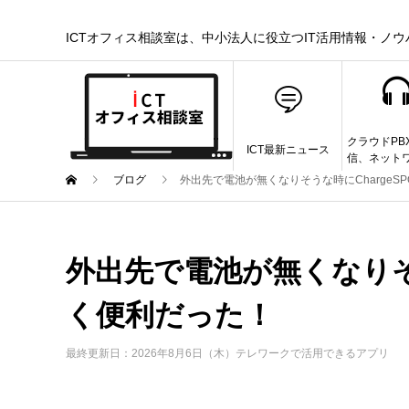
ICTオフィス相談室は、中小法人に役立つIT活用情報・ノ
クラウドPB
ICT最新ニュース
信、ネット
ブログ
外出先で電池が無くなりそうな時にChargeS
外出先で電池が無くなりそう
く便利だった！
最終更新日：2026年8月6日（木）
テレワークで活用できるアプリ