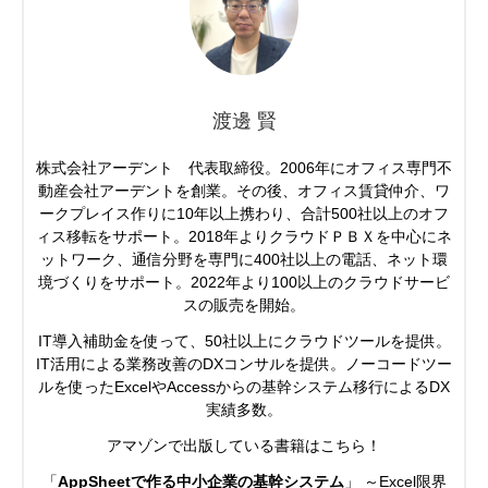
渡邊 賢
株式会社アーデント 代表取締役。2006年にオフィス専門不
動産会社アーデントを創業。その後、オフィス賃貸仲介、ワ
ークプレイス作りに10年以上携わり、合計500社以上のオフ
ィス移転をサポート。2018年よりクラウドＰＢＸを中心にネ
ットワーク、通信分野を専門に400社以上の電話、ネット環
境づくりをサポート。2022年より100以上のクラウドサービ
スの販売を開始。
IT導入補助金を使って、50社以上にクラウドツールを提供。
IT活用による業務改善のDXコンサルを提供。ノーコードツー
ルを使ったExcelやAccessからの基幹システム移行によるDX
実績多数。
アマゾンで出版している書籍はこちら！
「
AppSheetで作る中小企業の基幹システム
」 ～Excel限界