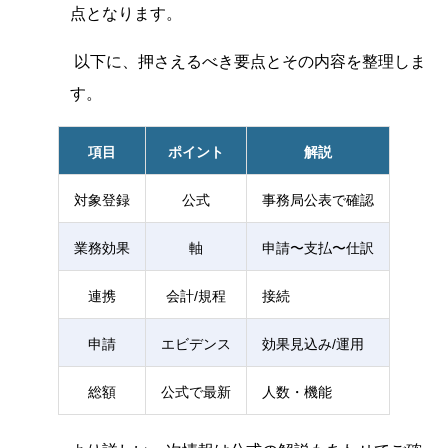
点となります。
以下に、押さえるべき要点とその内容を整理しま
す。
項目
ポイント
解説
対象登録
公式
事務局公表で確認
業務効果
軸
申請〜支払〜仕訳
連携
会計/規程
接続
申請
エビデンス
効果見込み/運用
総額
公式で最新
人数・機能