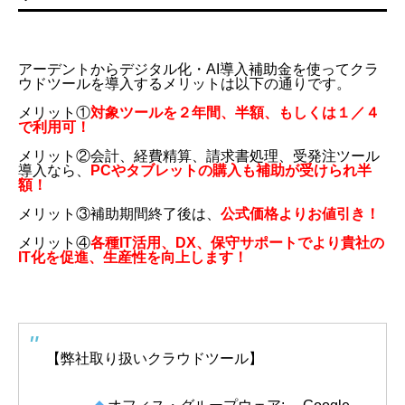
アーデントからデジタル化・AI導入補助金を使ってクラ
ウドツールを導入するメリットは以下の通りです。
メリット①
対象ツールを２年間、半額、もしくは１／４
で利用可！
メリット②会計、経費精算、請求書処理、受発注ツール
導入なら、
PCやタブレットの購入も補助が受けられ半
額！
メリット③補助期間終了後は、
公式価格よりお値引き！
メリット④
各種IT活用、DX、保守サポートでより貴社の
IT化を促進、生産性を向上します！
【弊社取り扱いクラウドツール】