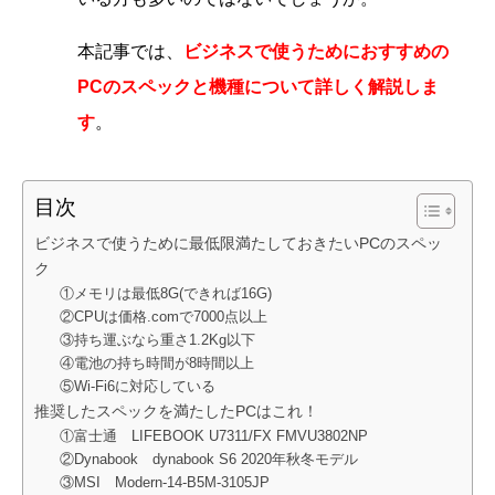
本記事では、
ビジネスで使うためにおすすめの
PCのスペックと機種について詳しく解説しま
す
。
目次
ビジネスで使うために最低限満たしておきたいPCのスペッ
ク
①メモリは最低8G(できれば16G)
②CPUは価格.comで7000点以上
③持ち運ぶなら重さ1.2Kg以下
④電池の持ち時間が8時間以上
⑤Wi-Fi6に対応している
推奨したスペックを満たしたPCはこれ！
①富士通 LIFEBOOK U7311/FX FMVU3802NP
②Dynabook dynabook S6 2020年秋冬モデル
③MSI Modern-14-B5M-3105JP