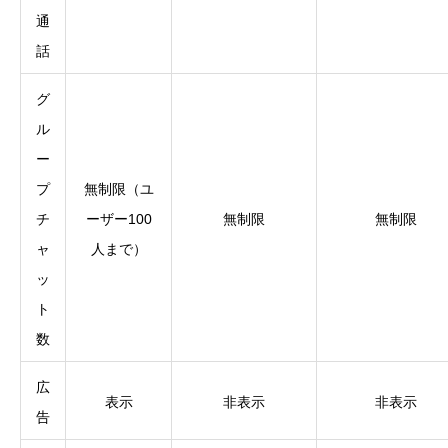
通
話
グ
ル
ー
プ
無制限（ユ
チ
ーザー100
無制限
無制限
ャ
人まで）
ッ
ト
数
広
表示
非表示
非表示
告