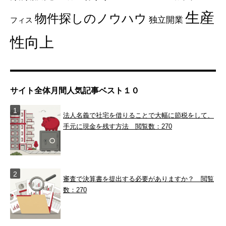
生産
物件探しのノウハウ
独立開業
フィス
性向上
サイト全体月間人気記事ベスト１０
法人名義で社宅を借りることで大幅に節税をして、
手元に現金を残す方法
閲覧数：270
審査で決算書を提出する必要がありますか？
閲覧
数：270