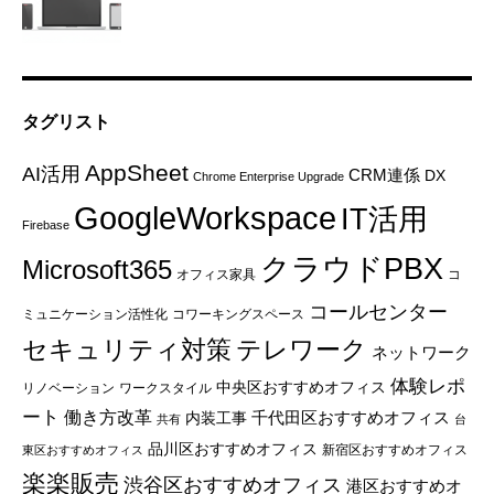
タグリスト
AppSheet
AI活用
CRM連係
DX
Chrome Enterprise Upgrade
GoogleWorkspace
IT活用
Firebase
クラウドPBX
Microsoft365
オフィス家具
コ
コールセンター
ミュニケーション活性化
コワーキングスペース
セキュリティ対策
テレワーク
ネットワーク
体験レポ
中央区おすすめオフィス
リノベーション
ワークスタイル
ート
働き方改革
千代田区おすすめオフィス
内装工事
共有
台
品川区おすすめオフィス
新宿区おすすめオフィス
東区おすすめオフィス
楽楽販売
渋谷区おすすめオフィス
港区おすすめオ