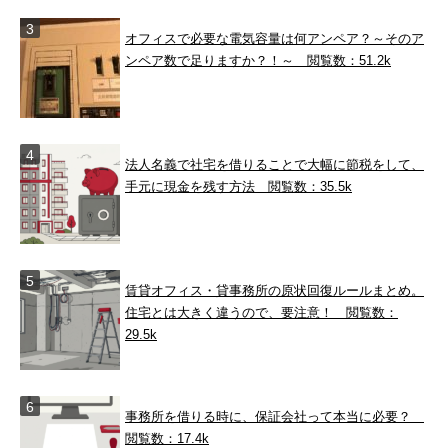
オフィスで必要な電気容量は何アンペア？～そのア
ンペア数で足りますか？！～
閲覧数：51.2k
法人名義で社宅を借りることで大幅に節税をして、
手元に現金を残す方法
閲覧数：35.5k
賃貸オフィス・貸事務所の原状回復ルールまとめ。
住宅とは大きく違うので、要注意！
閲覧数：
29.5k
事務所を借りる時に、保証会社って本当に必要？
閲覧数：17.4k