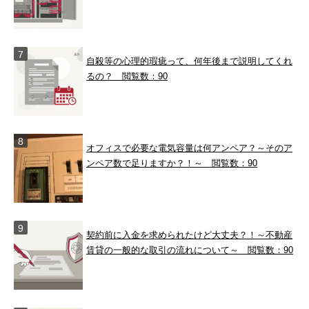
自殺等の心理的瑕疵って、何年後まで説明してくれ
るの？
閲覧数：90
オフィスで必要な電気容量は何アンペア？～そのア
ンペア数で足りますか？！～
閲覧数：90
契約前に入金を求められたけど大丈夫？！～不動産
賃貸の一般的な取引の流れについて～
閲覧数：90