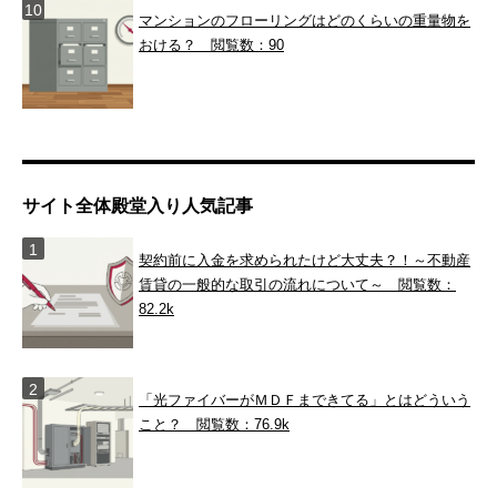
マンションのフローリングはどのくらいの重量物を
おける？
閲覧数：90
サイト全体殿堂入り人気記事
契約前に入金を求められたけど大丈夫？！～不動産
賃貸の一般的な取引の流れについて～
閲覧数：
82.2k
「光ファイバーがＭＤＦまできてる」とはどういう
こと？
閲覧数：76.9k