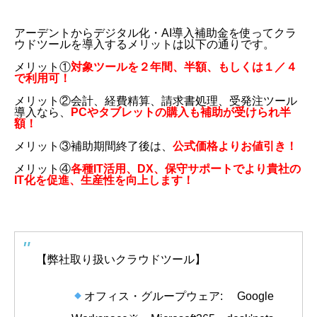
アーデントからデジタル化・AI導入補助金を使ってクラ
ウドツールを導入するメリットは以下の通りです。
メリット①
対象ツールを２年間、半額、もしくは１／４
で利用可！
メリット②会計、経費精算、請求書処理、受発注ツール
導入なら、
PCやタブレットの購入も補助が受けられ半
額！
メリット③補助期間終了後は、
公式価格よりお値引き！
メリット④
各種IT活用、DX、保守サポートでより貴社の
IT化を促進、生産性を向上します！
【弊社取り扱いクラウドツール】
オフィス・グループウェア: Google