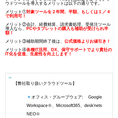
ウドツールを導入するメリットは以下の通りです。
メリット①
対象ツールを２年間、半額、もしくは１／４
で利用可！
メリット②会計、経費精算、請求書処理、受発注ツール
導入なら、
PCやタブレットの購入も補助が受けられ半
額！
メリット③補助期間終了後は、
公式価格よりお値引き！
メリット④
各種IT活用、DX、保守サポートでより貴社の
IT化を促進、生産性を向上します！
【弊社取り扱いクラウドツール】
オフィス・グループウェア: Google
Workspace※、Microsoft365、desk'nets
NEO※