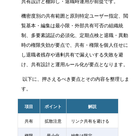
共有設計と棚卸し・退職時運用が前提です。
機密度別の共有範囲と原則特定ユーザー指定、閲
覧基本・編集は最小限・外部共有可否の組織統
制、多要素認証の必須化、定期点検と退職・異動
時の権限失効が要点で、共有・権限を個人任せに
し退職者残存や過剰共有で漏えいする失敗を避
け、共有設計と運用ルール化が要点となります。
以下に、押さえるべき要点とその内容を整理しま
す。
項目
ポイント
解説
共有
拡散注意
リンク共有を避ける
権限
最小化
編集は限定