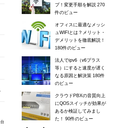
プ！変更手順を解説
270
件のビュー
なし
不明
オフィスに最適なメッシ
ュWIFIとは？メリット・
デメリットを徹底解説！
GlocalMe U3：150Mbps
150Mbps
180件のビュー
GlocalMe G3：72Mbps
法人でipv6（v6プラス
GlocalMe U3：50Mbps
等）にすると速度が遅く
50Mbps
GlocalMe G3：37Mbps
なる原因と解決策
180件
のビュー
割賦購入
ル
無料レンタル
（代金は月額に含む）
クラウドPBXの音質向上
にQOSスイッチが効果が
あるか検証してみまし
GlocalMe U3：10台
10台
た！
90件のビュー
0台
GlocalMe G3：5台