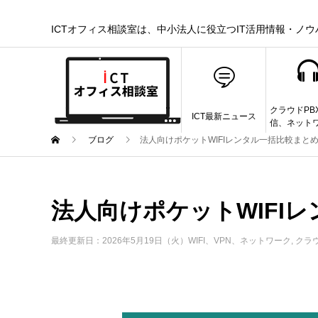
ICTオフィス相談室は、中小法人に役立つIT活用情報・ノ
クラウドPB
ICT最新ニュース
信、ネット
ブログ
法人向けポケットWIFIレンタル一括比較まと
法人向けポケットWIFI
最終更新日：2026年5月19日（火）
WIFI、VPN、ネットワーク
,
クラ