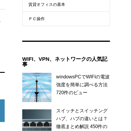
賃貸オフィスの基本
ＰＣ操作
っ
WIFI、VPN、ネットワークの人気記
事
windowsPCでWIFIの電波
強度を簡単に調べる方法
720件のビュー
スイッチとスイッチング
I
ポケットモバイル
大容量WIFI
ハブ、ハブの違いとは？
徹底まとめ解説
450件の
50G：2400円