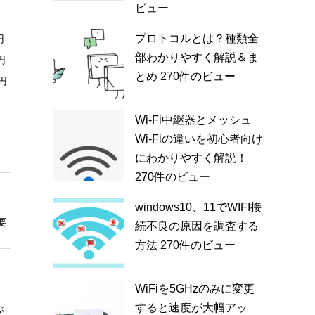
ビュー
100G：2900円
プロトコルとは？種類全
円
200G：3900円
部わかりやすく解説＆ま
円
3,718円
300G：4900円
とめ
270件のビュー
8円
400G：5900円
500G：6900円
Wi-Fi中継器とメッシュ
※全プラン最初6ヶ月990円
Wi-Fiの違いを初心者向け
3,300円
3,300円
にわかりやすく解説！
270件のビュー
2年。違約金は
windows10、11でWIFI接
2年。違約金は19,800円
要
4950円と割賦残債
続不良の原因を調査する
方法
270件のビュー
100G
50G～500Gで選ぶ
WiFiを5GHzのみに変更
すると速度が大幅アッ
ぶ