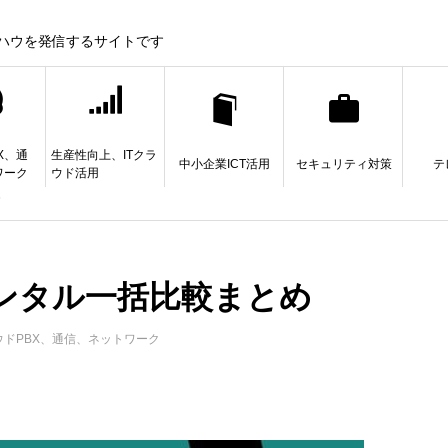
ウハウを発信するサイトです
X、通
生産性向上、ITクラ
中小企業ICT活用
セキュリティ対策
テ
ワーク
ウド活用
め
レンタル一括比較まとめ
ウドPBX、通信、ネットワーク