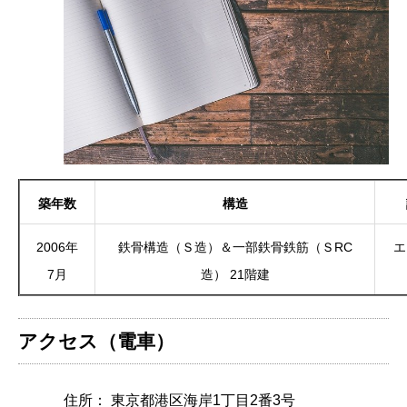
築年数
構造
2006年
鉄骨構造（Ｓ造）＆一部鉄骨鉄筋（ＳRC
エ
7月
造） 21階建
アクセス（電車）
住所： 東京都港区海岸1丁目2番3号