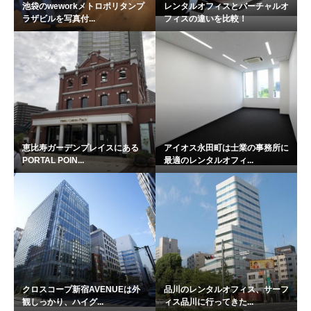
池袋のweworkメトロポリタンプ
レンタルオフィスとバーチャルオ
ラザビルを写真付...
フィスの違いを比較！
恵比寿ガーデンプレイスにある
アイオス永田町は士業の事務所に
PORTAL POIN...
最適のレンタルオフィ...
クロスコープ新宿AVENUEは外
品川のレンタルオフィス、サーフ
観しっかり、ハイグ...
ィス品川に行ってきた...