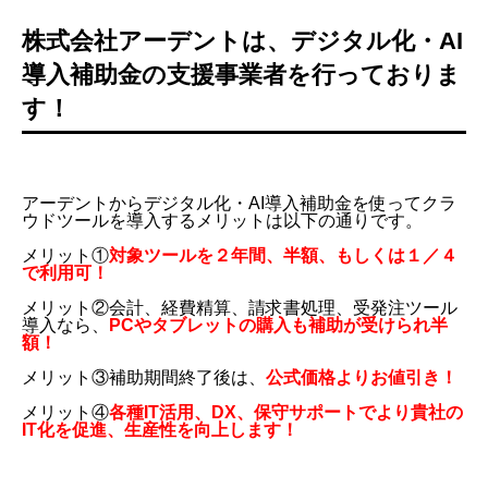
株式会社アーデントは、デジタル化・AI
導入補助金の支援事業者を行っておりま
す！
アーデントからデジタル化・AI導入補助金を使ってクラ
ウドツールを導入するメリットは以下の通りです。
メリット①
対象ツールを２年間、半額、もしくは１／４
で利用可！
メリット②会計、経費精算、請求書処理、受発注ツール
導入なら、
PCやタブレットの購入も補助が受けられ半
額！
メリット③補助期間終了後は、
公式価格よりお値引き！
メリット④
各種IT活用、DX、保守サポートでより貴社の
IT化を促進、生産性を向上します！