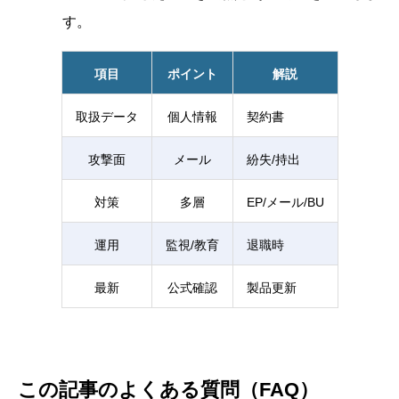
す。
項目
ポイント
解説
取扱データ
個人情報
契約書
攻撃面
メール
紛失/持出
対策
多層
EP/メール/BU
運用
監視/教育
退職時
最新
公式確認
製品更新
この記事のよくある質問（FAQ）