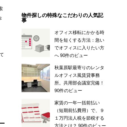
索
物件探しの特殊なこだわりの人気記
ょ
事
、
オフィス移転にかかる時
間を短くする方法：急い
でオフィスに入りたい方
て
へ
90件のビュー
秋葉原駅最寄りのレンタ
ルオフィス風賃貸事務
所。共用部会議室完備！
90件のビュー
家賃の一年一括前払い
（短期前払費用）で、９
１万円法人税を節税する
方法とは？
90件のビュー