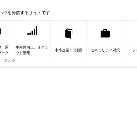
ウハウを発信するサイトです
X、通
生産性向上、ITクラ
中小企業ICT活用
セキュリティ対策
テ
ワーク
ウド活用
法 まとめ