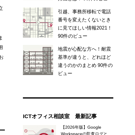
立
引越、事務所移転で電話
番号を変えたくないとき
に見てほしい情報2021！
90件のビュー
ま
用
地震が心配な方へ！耐震
基準が違うと、どれほど
お
違うのかのまとめ
90件の
ビュー
ICTオフィス相談室 最新記事
【2026年版】Google
Workspaceの監査ログと