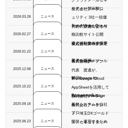
クラウドメールセキ
リティ一括比較に
株式会社アーデン
ニュース
2026.03.28
ュリティ 3社一括価
Trend Vision One...
ト、デジタル化・AI
代表の渡邊によるウ
ニュース
2026.02.27
格比較サイト公開
導入補助金の支援事
ェビナー開催が決定
株式会社アーデン
ニュース
2026.01.22
業者に採択
（ノーコードツール
ト、Google
株式会社アーデン
ニュース
2025.12.08
代表 渡邊が、
解説）
Workspace for
ト、Google Cloud
ニュース
2025.10.22
AppSheetを活用して
Education 各エ...
Partner Advantage
株式会社アーデン
ニュース
2025.09.16
基幹システムを自社
株式会社アーデン
プロ...
ト、埼玉DXゴールド
ニュース
2025.06.23
開発・運用するため
ト、セキュリティ一