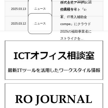
パートナー2025に認
株式会社アーデン
ニュース
の書籍を出...
2025.03.13
括比較サイト『c-
定
ト、IT導入補助金
ニュース
2025.03.12
compe』にクラウド
2025の補助事業者に
ストライクを...
採択