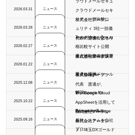
ラウドメールセキュ
ニュース
2026.03.31
クラウドメールセキ
リティ一括比較に
株式会社アーデン
ニュース
2026.03.28
ュリティ 3社一括価
Trend Vision One...
ト、デジタル化・AI
代表の渡邊によるウ
ニュース
2026.02.27
格比較サイト公開
導入補助金の支援事
ェビナー開催が決定
株式会社アーデン
ニュース
2026.01.22
業者に採択
（ノーコードツール
ト、Google
株式会社アーデン
ニュース
2025.12.08
代表 渡邊が、
解説）
Workspace for
ト、Google Cloud
ニュース
2025.10.22
AppSheetを活用して
Education 各エ...
Partner Advantage
株式会社アーデン
ニュース
2025.09.16
基幹システムを自社
株式会社アーデン
プロ...
ト、埼玉DXゴールド