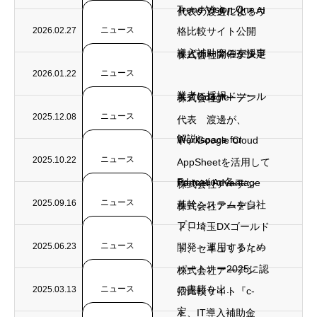
Trend Vision One...
ト、デジタル化・AI
代表の渡邊によるウ
ニュース
2026.02.27
格比較サイト公開
導入補助金の支援事
ェビナー開催が決定
株式会社アーデン
ニュース
2026.01.22
業者に採択
（ノーコードツール
ト、Google
株式会社アーデン
ニュース
2025.12.08
代表 渡邊が、
解説）
Workspace for
ト、Google Cloud
ニュース
2025.10.22
AppSheetを活用して
Education 各エ...
Partner Advantage
株式会社アーデン
ニュース
2025.09.16
基幹システムを自社
株式会社アーデン
プロ...
ト、埼玉DXゴールド
ニュース
2025.06.23
開発・運用するため
ト、セキュリティ一
パートナー2025に認
株式会社アーデン
ニュース
の書籍を出...
2025.03.13
括比較サイト『c-
定
ト、IT導入補助金